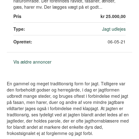
naturområde. Der forefindes råvildt, fasaner, ænder,
gæs, harer mv. Der lægges vægt på et godt...
Pris
kr 25.000,00
Type:
Jagt udlejes
Oprettet:
06-05-21
Vis ældre annoncer
En gammel og meget traditionsrig form for jagt. Tidligere var
den forbeholdt godser og herregårde, i dag er jagtformen
udbredt mange steder, og bruges oftest i forbindelse med jagt
på fasan, men harer, duer og andre af vore mindre jagtbare
vildtarter jages også i forbindelse med klapjagt. At jagten er
tradtionsrig, ses tydeligt ved at jagten blandt andet ledes af en
jagtleder, der holdes parole, der er ofte jagthornsblæsere med
for blandt andet at markere det enkelte dyrs død,
frokostsignalet ej at forglemme og jagt forbi.