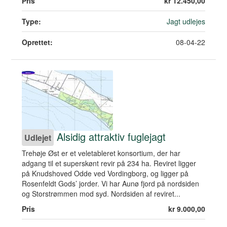
Pris
kr 12.450,00
Type:
Jagt udlejes
Oprettet:
08-04-22
Alsidig attraktiv fuglejagt
Udlejet
Trehøje Øst er et veletableret konsortium, der har
adgang til et superskønt revir på 234 ha. Reviret ligger
på Knudshoved Odde ved Vordingborg, og ligger på
Rosenfeldt Gods’ jorder. Vi har Aunø fjord på nordsiden
og Storstrømmen mod syd. Nordsiden af reviret...
Pris
kr 9.000,00