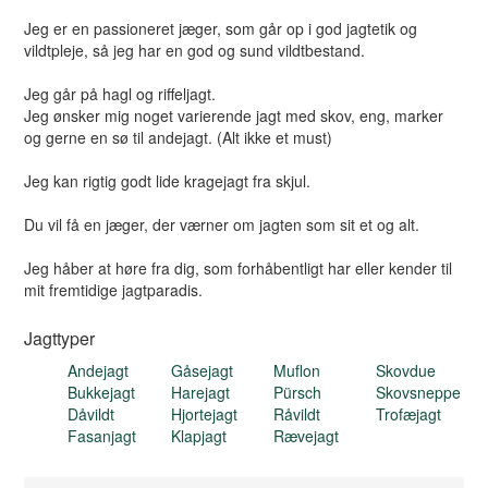
Jeg er en passioneret jæger, som går op i god jagtetik og
vildtpleje, så jeg har en god og sund vildtbestand.
Jeg går på hagl og riffeljagt.
Jeg ønsker mig noget varierende jagt med skov, eng, marker
og gerne en sø til andejagt. (Alt ikke et must)
Jeg kan rigtig godt lide kragejagt fra skjul.
Du vil få en jæger, der værner om jagten som sit et og alt.
Jeg håber at høre fra dig, som forhåbentligt har eller kender til
mit fremtidige jagtparadis.
Jagttyper
Andejagt
Gåsejagt
Muflon
Skovdue
Bukkejagt
Harejagt
Pürsch
Skovsneppe
Dåvildt
Hjortejagt
Råvildt
Trofæjagt
Fasanjagt
Klapjagt
Rævejagt