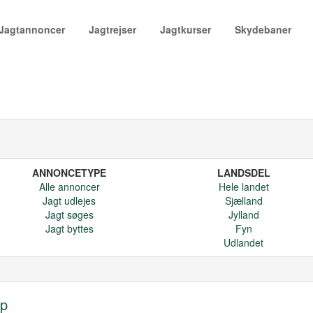
Jagtannoncer
Jagtrejser
Jagtkurser
Skydebaner
ANNONCETYPE
LANDSDEL
Alle annoncer
Hele landet
Jagt udlejes
Sjælland
Jagt søges
Jylland
Jagt byttes
Fyn
Udlandet
lp