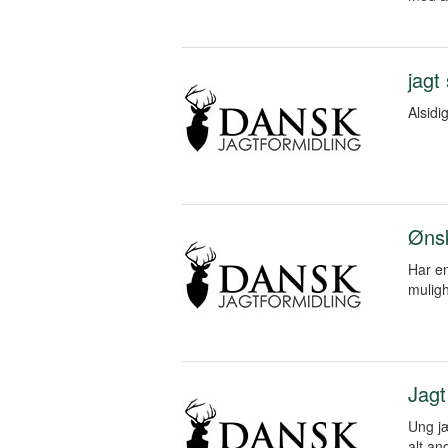
jagt
Alsidi
Ønsk
Har en
muligh
Jag
Ung jæ
alt an