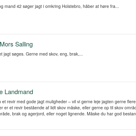
g mand 42 søger jagt i omkring Holstebro, håber at høre fra...
Mors Salling
t jagt søges. Gerne med skov, eng, brak,...
e Landmand
 et revir med gode jagt muligheder – vil vi gerne leje jagten gerne flere
er er et revir bestående af lidt skov måske, eller gerne op til skov områ
åde, brak og agerjord, eller noget lignende. Måske du har god bestand