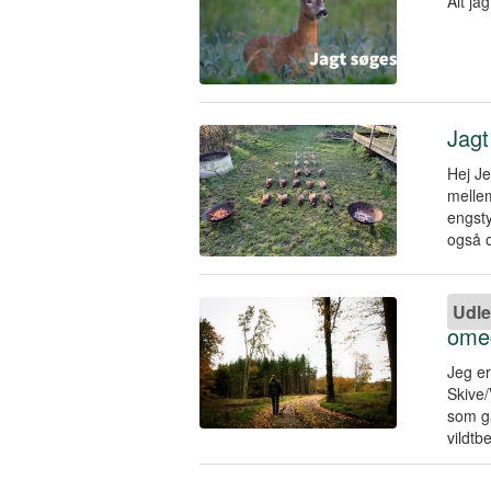
Alt ja
Jagt
Hej Je
melle
engsty
også o
Udle
ome
Jeg er
Skive/
som gå
vildtb