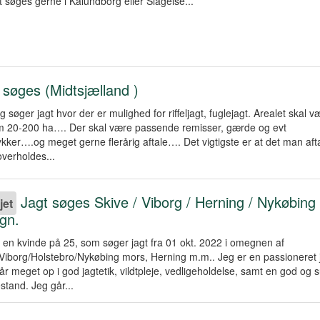
gt søges gerne i Kalundborg eller Slagelse...
 søges (Midtsjælland )
g søger jagt hvor der er mulighed for riffeljagt, fuglejagt. Arealet skal v
m 20-200 ha…. Der skal være passende remisser, gærde og evt
kker….og meget gerne flerårig aftale…. Det vigtigste er at det man aft
verholdes...
Jagt søges Skive / Viborg / Herning / Nykøbing
jet
gn.
 en kvinde på 25, som søger jagt fra 01 okt. 2022 i omegnen af
Viborg/Holstebro/Nykøbing mors, Herning m.m.. Jeg er en passioneret 
r meget op i god jagtetik, vildtpleje, vedligeholdelse, samt en god og 
estand. Jeg går...