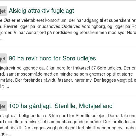
Alsidig attraktiv fuglejagt
jet
e Øst er et veletableret konsortium, der har adgang til et superskønt re
. Reviret ligger på Knudshoved Odde ved Vordingborg, og ligger på R
jorder. Vi har Aunø fjord på nordsiden og Storstrømmen mod syd. Nord
...
90 ha revir nord for Sorø udlejes
jet
jagtrevir beliggende ca. 3 km nord for frakørsel 37 Sorø udlejes. Der e
ord, samt moseområde med en mindre sø som grænser op til et større
mråde. Der forefindes råvildt, fasaner, harer mv. Der lægges vægt på e
 til...
100 ha gårdjagt, Stenlille, Midtsjælland
jet
 jagtrevir beliggende ca. 3 km nord for Stenlille udlejes. Der er tale om
ord med flere remiser i et sammenhængende område. Der forefindes e
d af råvildt. Der lægges vægt på et godt forhold til naboer og evt. nab
ges...