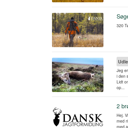
Søge
320 Tø
Udle
Jeg er
i den 
Lidt o
op...
2 br
Hej. V
med ri
med an