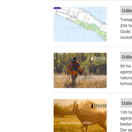
Udle
Trehøj
234 ha
Gods’ 
reviret
Udle
90 ha 
agerj
naturo
forhold
Udle
100 ha
agerj
bestan
Der sø