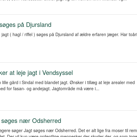
 søges på Djursland
g jagt ( hagl / riffel ) søges på Djursland af ældre erfaren jæger. Har toåri
er at leje jagt i Vendsyssel
 lille gård i Sindal med blandet jagt. Ønsker i tillæg at leje arealer med
ed for fasan- og andejagt. Jagtområde må være i...
t søges nær Odsherred
gere søger Jagt søges nær Odsherred. Det er alt lige fra moser til rem
det. Der vil kun være ordentlige mennesker der skyder der, og som inge