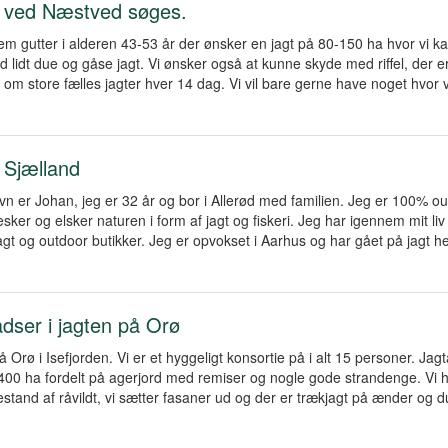
 ved Næstved søges.
fem gutter i alderen 43-53 år der ønsker en jagt på 80-150 ha hvor vi 
 lidt due og gåse jagt. Vi ønsker også at kunne skyde med riffel, der e
 om store fælles jagter hver 14 dag. Vi vil bare gerne have noget hvor 
 Sjælland
vn er Johan, jeg er 32 år og bor i Allerød med familien. Jeg er 100% o
ker og elsker naturen i form af jagt og fiskeri. Jeg har igennem mit liv 
jagt og outdoor butikker. Jeg er opvokset i Aarhus og har gået på jagt hel
adser i jagten på Orø
å Orø i Isefjorden. Vi er et hyggeligt konsortie på i alt 15 personer. Jagt
400 ha fordelt på agerjord med remiser og nogle gode strandenge. Vi 
stand af råvildt, vi sætter fasaner ud og der er trækjagt på ænder og du