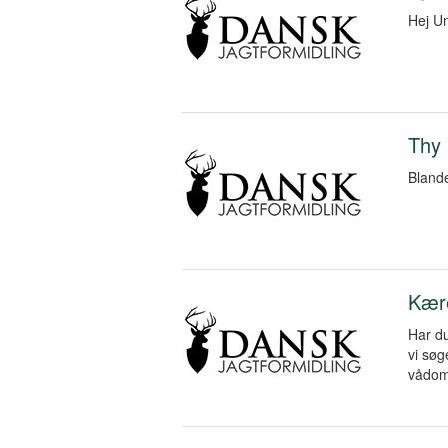
Hej Un
Thy 
Blande
Kær
Har du
vi søg
vådomr