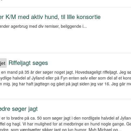
r K/M med aktiv hund, til lille konsortie
nder agerbrug med div remiser, beliggende i...
Riffeljagt søges
jet
 en mand på 35 år der søger noget jagt. Hovedsageligt riffeljagt. Jeg s
sydlige halvdel af Jylland eller på Fyn enten selv eller som del af et kons
m mig. jeg har haft jagttegn og gået på jagt siden jeg var 16. Jeg går 
ødre søger jagt
i er to brødre på ca. 50 som søger jagt i den nordligste halvdel af Jylla
ffel og hagl. Vi har mulighed for at medbringe en hund nogle gange. G
dre, som værdsætter sikker jagt og lun humor. Mvh Michael og...