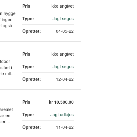
Pris
Ikke angivet
kan hygge
Type:
Jagt søges
r ingen
vi også
Oprettet:
04-05-22
Pris
Ikke angivet
utdoor
Type:
Jagt søges
stået i
e mit...
Oprettet:
12-04-22
Pris
kr 10.500,00
arealet
Type:
Jagt udlejes
har en
er....
Oprettet:
11-04-22