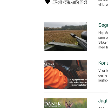
vil br
Søge
Hej Mo
som e
Sikker
med h
Kons
Vi er 
gerne 
jagtho
Jagt