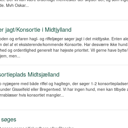
yde. Mvh Oskar...
r jagt/Konsortie i Midtjylland
den og erfaren hagl- og riffeljæger søger jagt i det midtjyske. Enten ale
n del af et eksisterende/kommende Konsortie. Har desværre ikke hund
hed og ordentlighed generelt har højeste prioritet. Vil gerne have bytte
jem, men...
ortieplads Midtsjælland
to nyjægere med både riffel og hagltegn, der søger 1-2 konsortiepladse
under Gisselfeld eller Bregentved. Vi har ingen hund, men kan tilbyde 
rnsblæser hvis konsortiet mangler...
 søges