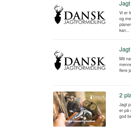
Jagt
Vi er 
og med
planer
kan...
Jagt
Mit na
mennes
flere 
2 pl
Jagt p
er på 
god be