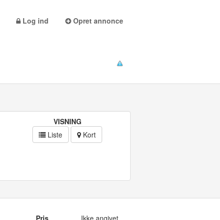
Log ind
Opret annonce
VISNING
Liste
Kort
Pris
Ikke angivet