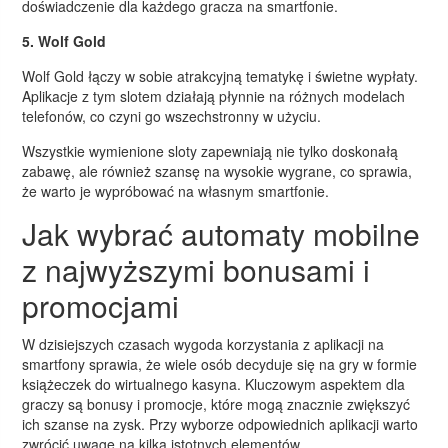
doświadczenie dla każdego gracza na smartfonie.
5. Wolf Gold
Wolf Gold łączy w sobie atrakcyjną tematykę i świetne wypłaty.
Aplikacje z tym slotem działają płynnie na różnych modelach
telefonów, co czyni go wszechstronny w użyciu.
Wszystkie wymienione sloty zapewniają nie tylko doskonałą
zabawę, ale również szansę na wysokie wygrane, co sprawia,
że warto je wypróbować na własnym smartfonie.
Jak wybrać automaty mobilne
z najwyższymi bonusami i
promocjami
W dzisiejszych czasach wygoda korzystania z aplikacji na
smartfony sprawia, że wiele osób decyduje się na gry w formie
książeczek do wirtualnego kasyna. Kluczowym aspektem dla
graczy są bonusy i promocje, które mogą znacznie zwiększyć
ich szanse na zysk. Przy wyborze odpowiednich aplikacji warto
zwrócić uwagę na kilka istotnych elementów.