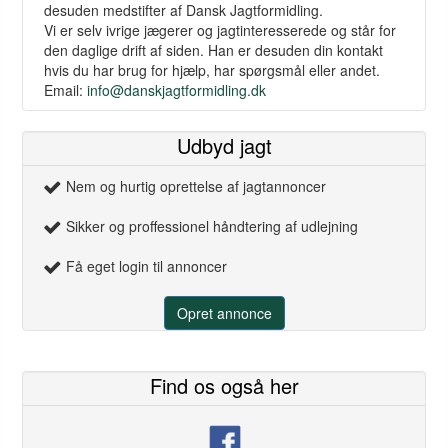
desuden medstifter af Dansk Jagtformidling.
Vi er selv ivrige jægerer og jagtinteresserede og står for
den daglige drift af siden. Han er desuden din kontakt
hvis du har brug for hjælp, har spørgsmål eller andet.
Email:
info@danskjagtformidling.dk
Udbyd jagt
Nem og hurtig oprettelse af jagtannoncer
Sikker og proffessionel håndtering af udlejning
Få eget login til annoncer
Opret annonce
Find os også her