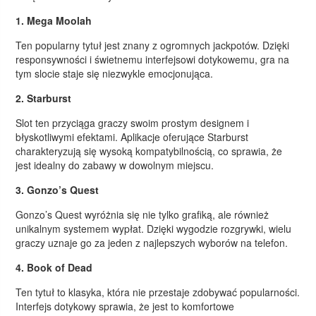
1. Mega Moolah
Ten popularny tytuł jest znany z ogromnych jackpotów. Dzięki
responsywności i świetnemu interfejsowi dotykowemu, gra na
tym slocie staje się niezwykle emocjonująca.
2. Starburst
Slot ten przyciąga graczy swoim prostym designem i
błyskotliwymi efektami. Aplikacje oferujące Starburst
charakteryzują się wysoką kompatybilnością, co sprawia, że
jest idealny do zabawy w dowolnym miejscu.
3. Gonzo’s Quest
Gonzo’s Quest wyróżnia się nie tylko grafiką, ale również
unikalnym systemem wypłat. Dzięki wygodzie rozgrywki, wielu
graczy uznaje go za jeden z najlepszych wyborów na telefon.
4. Book of Dead
Ten tytuł to klasyka, która nie przestaje zdobywać popularności.
Interfejs dotykowy sprawia, że jest to komfortowe