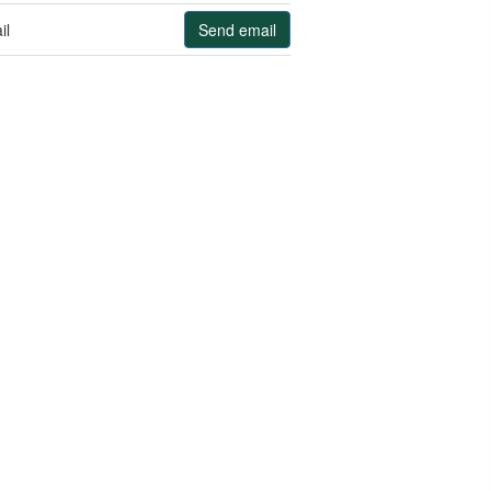
il
Send email