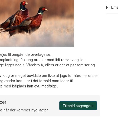
Ema
lejes til omgående overtagelse.
plantning, 2 x eng arealer med lidt rørskov og lidt
e ligger ned til Vårebro å, ellers er der et par remiser og
 dog er meget bevidste om ikke at jage for hårdt, ellers er
og ænder kommer i det forhold man foder til.
ytte med bålplads kan evt. medfølge.
cer
Tilmeld søgeagent
ed når der kommer nye jagter