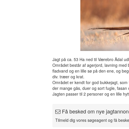
Jagt på ca. 53 Ha ned til Værebro Ådal ud
Området består af agerjord, lavning med be
fladvand og en lille sø på den ene, og begg
div. træer og krat.
Området er kendt for god bukkejagt, som vi
der mange gås, duer og sort fugle, fasan 
Jagten passer til 2 personer og en lille h
Få besked om nye jagtannon
Tilmeld dig vores søgeagent og få besk