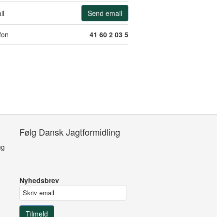
il
Send email
fon
41 60 2 03 5
Følg Dansk Jagtformidling
ng
e
Nyhedsbrev