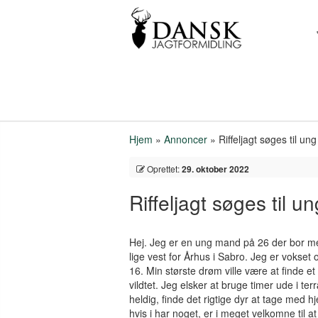
Hjem
»
Annoncer
»
Riffeljagt søges til u
Oprettet:
29. oktober 2022
Riffeljagt søges til 
Hej. Jeg er en ung mand på 26 der bor me
lige vest for Århus i Sabro. Jeg er vokset
16. Min største drøm ville være at finde e
vildtet. Jeg elsker at bruge timer ude i te
heldig, finde det rigtige dyr at tage med
hvis i har noget, er i meget velkomne til a