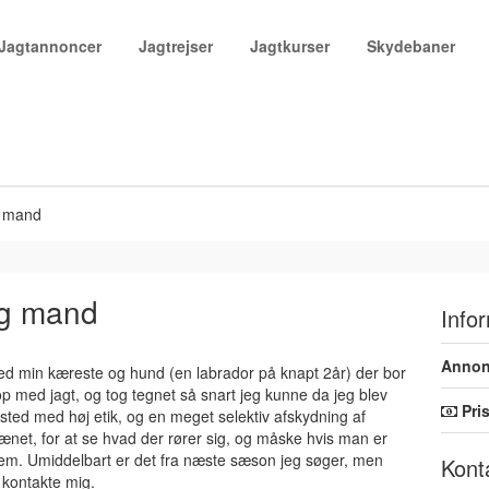
Jagtannoncer
Jagtrejser
Jagtkurser
Skydebaner
ng mand
ung mand
Info
Annon
d min kæreste og hund (en labrador på knapt 2år) der bor
 op med jagt, og tog tegnet så snart jeg kunne da jeg blev
Pri
t sted med høj etik, og en meget selektiv afskydning af
rrænet, for at se hvad der rører sig, og måske hvis man er
 hjem. Umiddelbart er det fra næste sæson jeg søger, men
Kont
t kontakte mig.