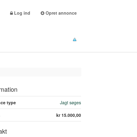
Log ind
Opret annonce
rmation
ce type
Jagt søges
s
kr 15.000,00
akt