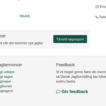
Ema
Råvildt
Tele
cer
Tilmeld søgeagent
ed når der kommer nye jagter
agtannoncer
Feedback
gt udlejes
Vi vil meget gerne høre din meni
gt søges
så Dansk Jagtformidling kan bliv
gtrejser
endnu bedre.
gtkurser
øgeagent
Giv feedback