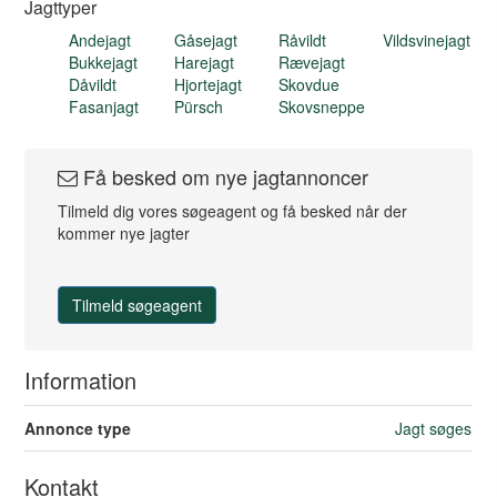
Jagttyper
Andejagt
Gåsejagt
Råvildt
Vildsvinejagt
Bukkejagt
Harejagt
Rævejagt
Dåvildt
Hjortejagt
Skovdue
Fasanjagt
Pürsch
Skovsneppe
Få besked om nye jagtannoncer
Tilmeld dig vores søgeagent og få besked når der
kommer nye jagter
Tilmeld søgeagent
Information
Annonce type
Jagt søges
Kontakt