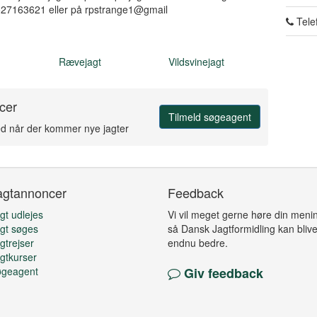
4527163621 eller på rpstrange1@gmail
Tele
Rævejagt
Vildsvinejagt
cer
Tilmeld søgeagent
ed når der kommer nye jagter
agtannoncer
Feedback
gt udlejes
Vi vil meget gerne høre din meni
gt søges
så Dansk Jagtformidling kan bliv
gtrejser
endnu bedre.
gtkurser
øgeagent
Giv feedback