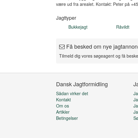
være ud fra arealet. Kontakt: Peter på +
Jagttyper
Bukkejagt
Råvildt
Få besked om nye jagtannon
Tilmeld dig vores søgeagent og få besk
Dansk Jagtformidling
J
Sådan virker det
Ja
Kontakt
Ja
Om os
Ja
Artikler
Ja
Betingelser
S