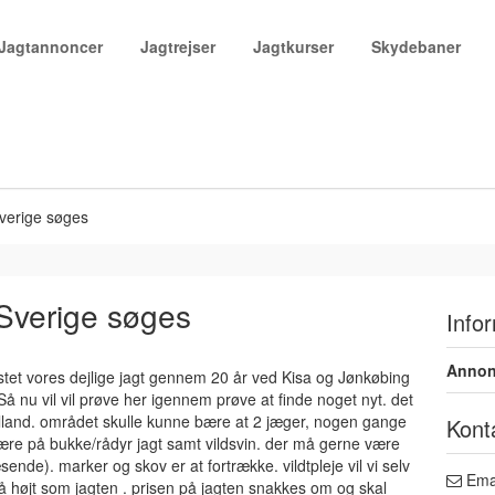
Jagtannoncer
Jagtrejser
Jagtkurser
Skydebaner
Sverige søges
 Sverige søges
Info
Annon
stet vores dejlige jagt gennem 20 år ved Kisa og Jønkøbing
 nu vil vil prøve her igennem prøve at finde noget nyt. det
lland. området skulle kunne bære at 2 jæger, nogen gange
Kont
være på bukke/rådyr jagt samt vildsvin. der må gerne være
æsende). marker og skov er at fortrække. vildtpleje vil vi selv
Ema
 højt som jagten . prisen på jagten snakkes om og skal