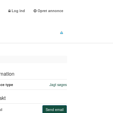
Log ind
Opret annonce
rmation
ce type
Jagt søges
akt
il
Send email