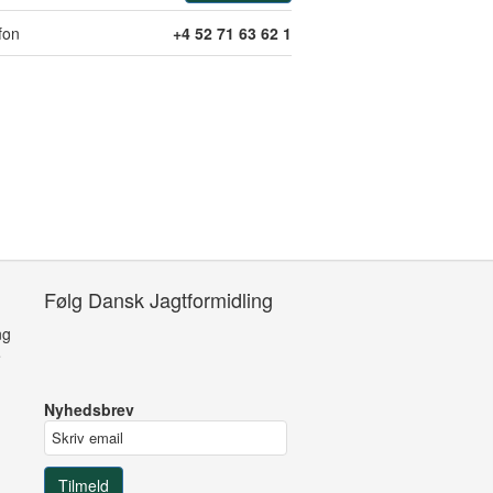
fon
+4 52 71 63 62 1
Følg Dansk Jagtformidling
ng
e
Nyhedsbrev