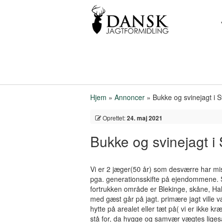
Hjem
»
Annoncer
»
Bukke og svinejagt i 
Oprettet:
24. maj 2021
Bukke og svinejagt i
Vi er 2 jæger(50 år) som desværre har mi
pga. generationsskifte på ejendommene. Så
fortrukken område er Blekinge, skåne, Ha
med gæst går på jagt. primære jagt ville 
hytte på arealet eller tæt på( vi er ikke kr
stå for, da hygge og samvær vægtes ligeså