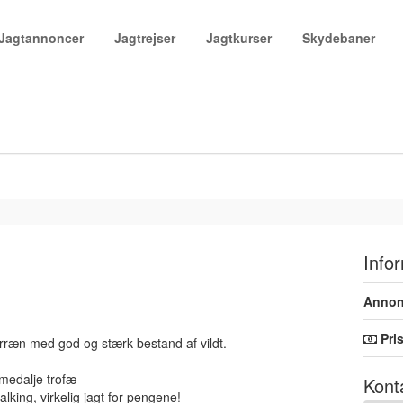
Jagtannoncer
Jagtrejser
Jagtkurser
Skydebaner
Info
Annon
Pri
rræn med god og stærk bestand af vildt.
medalje trofæ
Kont
lking, virkelig jagt for pengene!