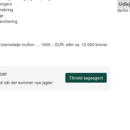
Udlej
morgen)
rsikring
derfor
ge
lanchering
nzemedalje muflon .... 1600 – EUR, eller ca. 12.000 kroner.
cer
Tilmeld søgeagent
ed når der kommer nye jagter