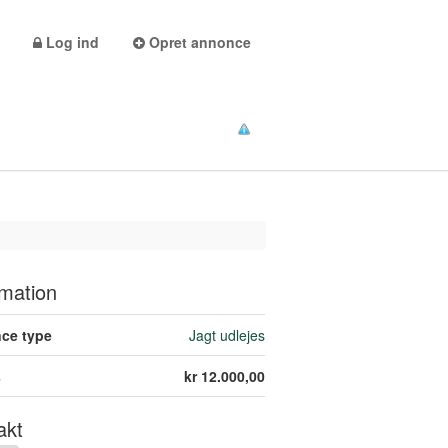
Log ind
Opret annonce
rmation
ce type
Jagt udlejes
s
kr 12.000,00
akt