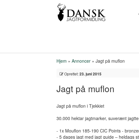
Hjem
»
Annoncer
»
Jagt på muflon
Oprettet:
23. juni 2015
Jagt på muflon
Jagt på muflon i Tjekkiet
30.000 hektar jagtmarker, suverænt jagtte
- 1x Mouflon 185-190 CIC Points - bronze
- 5 dages jagt med jagt guide – heldags sta